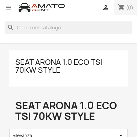
shopping_cart


(0)
search
SEAT ARONA 1.0 ECO TSI
70KW STYLE
SEAT ARONA 1.0 ECO
TSI 70KW STYLE

Rilevanza