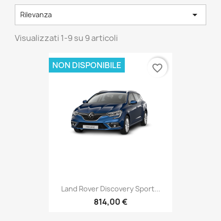

Rilevanza
Visualizzati 1-9 su 9 articoli
NON DISPONIBILE
favorite_border
Land Rover Discovery Sport...
814,00 €