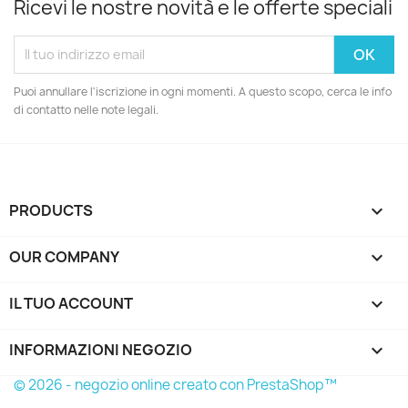
Ricevi le nostre novità e le offerte speciali
Puoi annullare l'iscrizione in ogni momenti. A questo scopo, cerca le info
di contatto nelle note legali.
PRODUCTS

OUR COMPANY

IL TUO ACCOUNT

INFORMAZIONI NEGOZIO
keyboard_arrow_down
© 2026 - negozio online creato con PrestaShop™