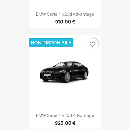
BMW Serie 4 420d Advantage
910,00 €
NON DISPONIBILE
favorite_border
BMW Serie 4 420d Advantage
923,00 €