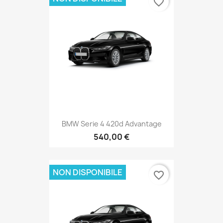
favorite_border
BMW Serie 4 420d Advantage
540,00 €
NON DISPONIBILE
favorite_border