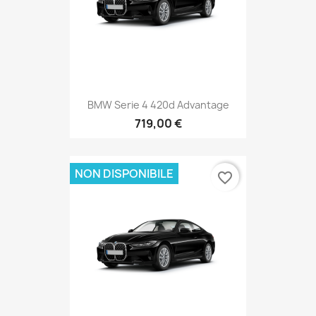
BMW Serie 4 420d Advantage
719,00 €
NON DISPONIBILE
favorite_border