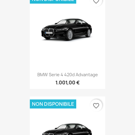
favorite_border
BMW Serie 4 420d Advantage
1.001,00 €
NON DISPONIBILE
favorite_border