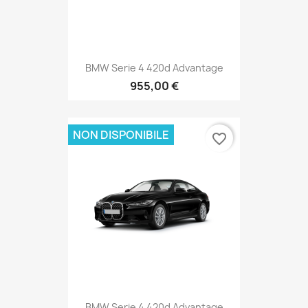
BMW Serie 4 420d Advantage
955,00 €
NON DISPONIBILE
favorite_border
BMW Serie 4 420d Advantage