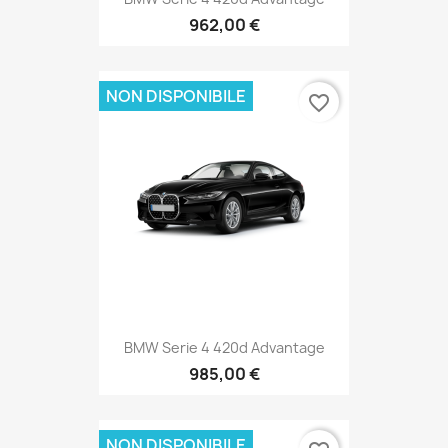
962,00 €
NON DISPONIBILE
favorite_border
BMW Serie 4 420d Advantage
985,00 €
NON DISPONIBILE