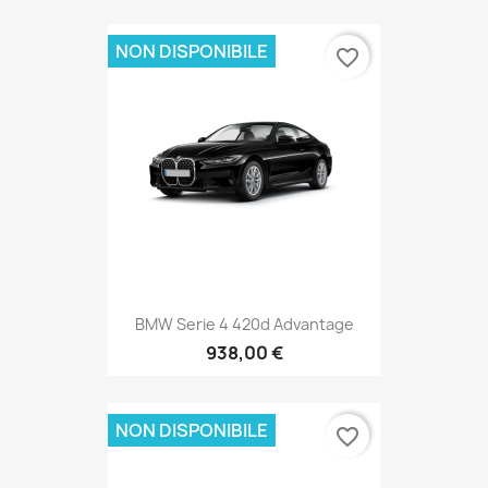
NON DISPONIBILE
favorite_border
BMW Serie 4 420d Advantage
938,00 €
NON DISPONIBILE
favorite_border