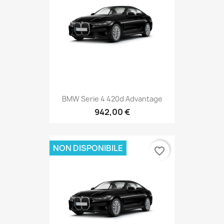
BMW Serie 4 420d Advantage
942,00 €
NON DISPONIBILE
favorite_border