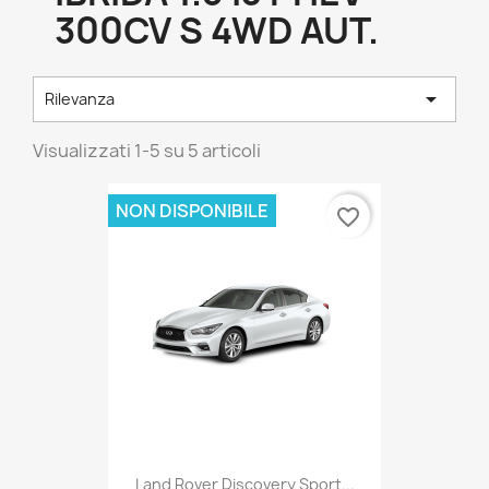
300CV S 4WD AUT.

Rilevanza
Visualizzati 1-5 su 5 articoli
NON DISPONIBILE
favorite_border
Land Rover Discovery Sport...