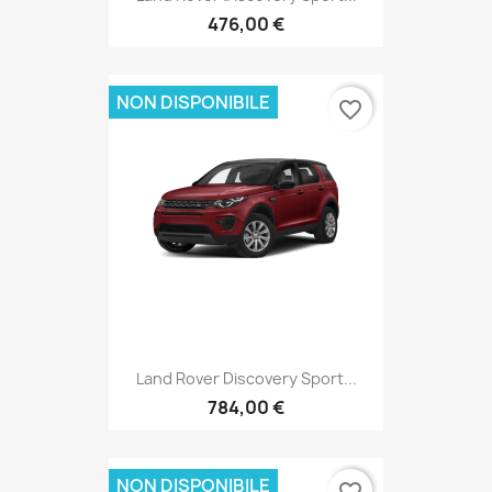
476,00 €
NON DISPONIBILE
favorite_border
Land Rover Discovery Sport...
784,00 €
NON DISPONIBILE
favorite_border