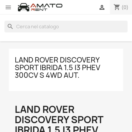
shopping_cart


(0)
search
LAND ROVER DISCOVERY
SPORT IBRIDA 1.5 I3 PHEV
300CV S 4WD AUT.
LAND ROVER
DISCOVERY SPORT
IBRIDA 1.5 I3 PHEV