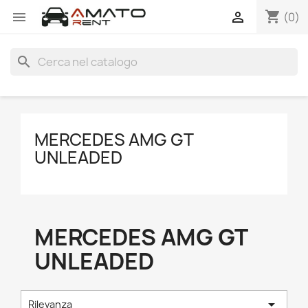
shopping_cart


(0)
search
MERCEDES AMG GT
UNLEADED
MERCEDES AMG GT
UNLEADED

Rilevanza