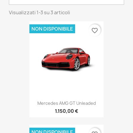
Visualizzati 1-3 su 3 articoli
NON DISPONIBILE
favorite_border
Mercedes AMG GT Unleaded
1.150,00 €
NON DISPONIBILE