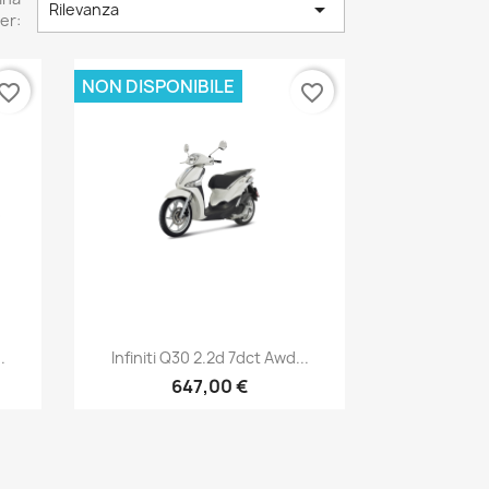

Rilevanza
er:
NON DISPONIBILE
vorite_border
favorite_border
Anteprima

.
Infiniti Q30 2.2d 7dct Awd...
647,00 €