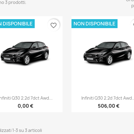
no 3 prodotti.
p
 DISPONIBILE
NON DISPONIBILE
favorite_border
fa
Anteprima
Anteprima


Infiniti Q30 2.2d 7dct Awd...
Infiniti Q30 2.2d 7dct Awd..
0,00 €
506,00 €
izzati 1-3 su 3 articoli