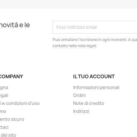
novità e le
Puoi annullare l'iscrizione in ogni momenti. A qu
contatto nelle note legali.
COMPANY
IL TUO ACCOUNT
gna
Informazioni personali
gali
Ordini
i e condizioni d'uso
Note di credito
amo
Indirizzi
ento sicuro
taci
del sito