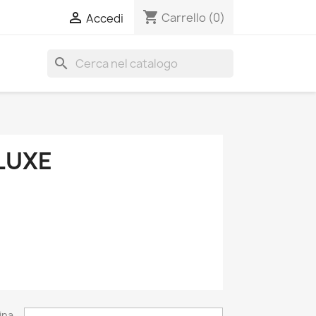
shopping_cart

Carrello
(0)
Accedi
search
 LUXE
ina