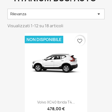

Rilevanza
Visualizzati 1-12 su 18 articoli
NON DISPONIBILE
favorite_border
Volvo XC40 Ibrida T4...
478,00 €