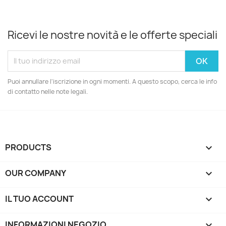
Ricevi le nostre novità e le offerte speciali
Puoi annullare l'iscrizione in ogni momenti. A questo scopo, cerca le info
di contatto nelle note legali.
PRODUCTS

OUR COMPANY

IL TUO ACCOUNT

INFORMAZIONI NEGOZIO
keyboard_arrow_down