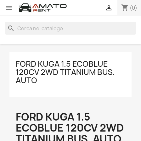
shopping_cart


(0)
search
FORD KUGA 1.5 ECOBLUE
120CV 2WD TITANIUM BUS.
AUTO
FORD KUGA 1.5
ECOBLUE 120CV 2WD
TITANIUM BUS. AUTO