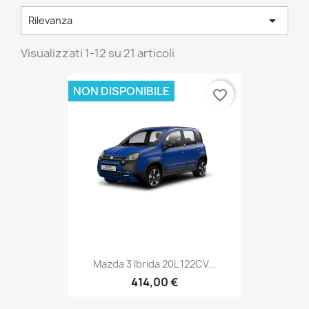

Rilevanza
Visualizzati 1-12 su 21 articoli
NON DISPONIBILE
favorite_border
Mazda 3 Ibrida 20L 122CV...
414,00 €