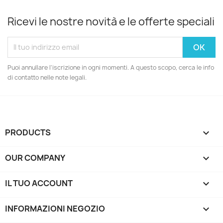
Ricevi le nostre novità e le offerte speciali
Puoi annullare l'iscrizione in ogni momenti. A questo scopo, cerca le info
di contatto nelle note legali.
PRODUCTS

OUR COMPANY

IL TUO ACCOUNT

INFORMAZIONI NEGOZIO
keyboard_arrow_down