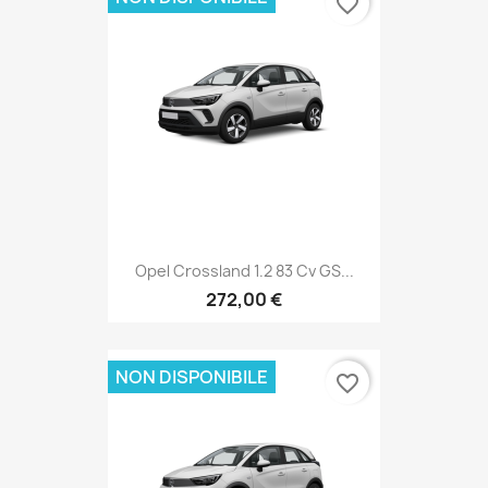
favorite_border
Opel Crossland 1.2 83 Cv GS...
272,00 €
NON DISPONIBILE
favorite_border