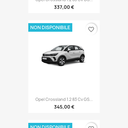
337,00 €
NON DISPONIBILE
favorite_border
Opel Crossland 1.2 83 Cv GS...
345,00 €
NON DISPONIBILE