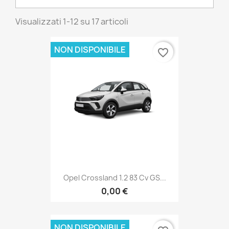
Visualizzati 1-12 su 17 articoli
NON DISPONIBILE
favorite_border
Opel Crossland 1.2 83 Cv GS...
0,00 €
NON DISPONIBILE