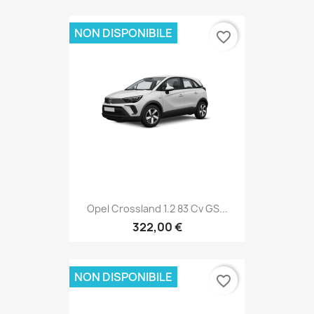
NON DISPONIBILE
favorite_border
Opel Crossland 1.2 83 Cv GS...
322,00 €
NON DISPONIBILE
favorite_border