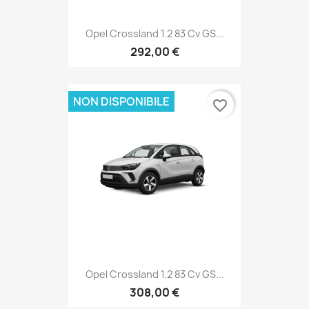
Opel Crossland 1.2 83 Cv GS...
292,00 €
NON DISPONIBILE
favorite_border
Opel Crossland 1.2 83 Cv GS...
308,00 €