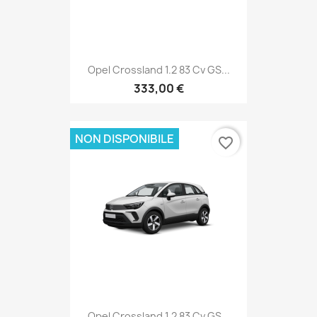
Opel Crossland 1.2 83 Cv GS...
333,00 €
NON DISPONIBILE
favorite_border
Opel Crossland 1.2 83 Cv GS...