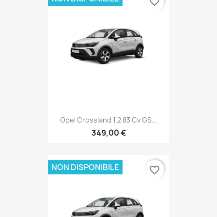
favorite_border
Opel Crossland 1.2 83 Cv GS...
349,00 €
NON DISPONIBILE
favorite_border