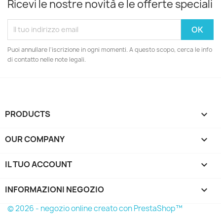
Ricevi le nostre novità e le offerte speciali
Puoi annullare l'iscrizione in ogni momenti. A questo scopo, cerca le info
di contatto nelle note legali.
PRODUCTS

OUR COMPANY

IL TUO ACCOUNT

INFORMAZIONI NEGOZIO
keyboard_arrow_down
© 2026 - negozio online creato con PrestaShop™