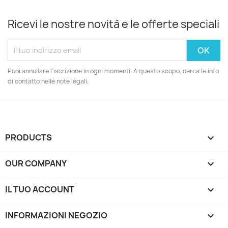
Ricevi le nostre novità e le offerte speciali
Puoi annullare l'iscrizione in ogni momenti. A questo scopo, cerca le info
di contatto nelle note legali.
PRODUCTS

OUR COMPANY

IL TUO ACCOUNT

INFORMAZIONI NEGOZIO
keyboard_arrow_down