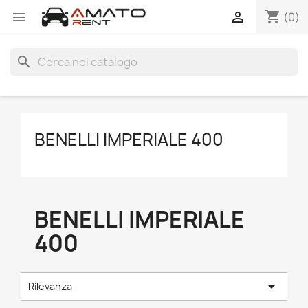
shopping_cart


(0)
search
BENELLI IMPERIALE 400
BENELLI IMPERIALE
400

Rilevanza