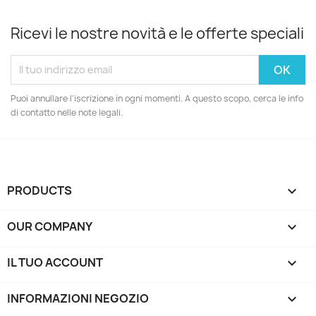
Ricevi le nostre novità e le offerte speciali
Puoi annullare l'iscrizione in ogni momenti. A questo scopo, cerca le info
di contatto nelle note legali.
PRODUCTS

OUR COMPANY

IL TUO ACCOUNT

INFORMAZIONI NEGOZIO
keyboard_arrow_down