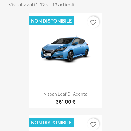
Visualizzati 1-12 su 19 articoli
NON DISPONIBILE
favorite_border
Nissan Leaf E+ Acenta
361,00 €
NON DISPONIBILE
favorite_border