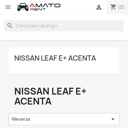
shopping_cart


(0)
search
NISSAN LEAF E+ ACENTA
NISSAN LEAF E+
ACENTA

Rilevanza