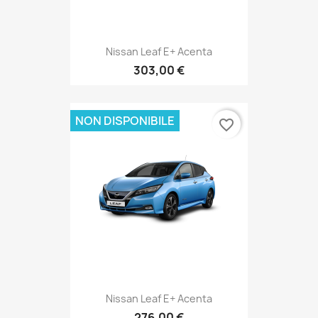
Nissan Leaf E+ Acenta
303,00 €
NON DISPONIBILE
favorite_border
Nissan Leaf E+ Acenta
276,00 €