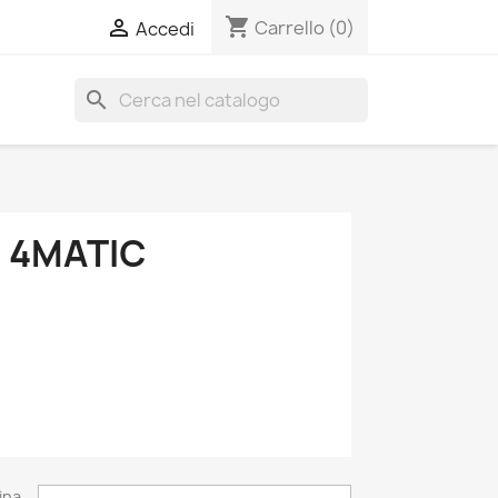
shopping_cart

Carrello
(0)
Accedi
search
 4MATIC
ina