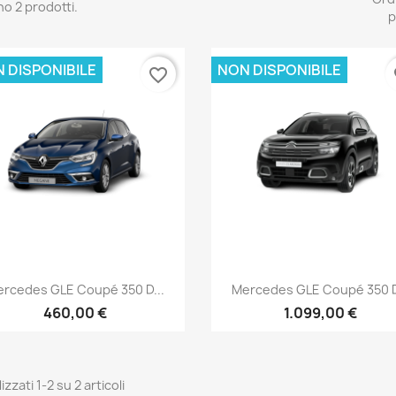
no 2 prodotti.
p
 DISPONIBILE
NON DISPONIBILE
favorite_border
fa
Anteprima
Anteprima


rcedes GLE Coupé 350 D...
Mercedes GLE Coupé 350 D
460,00 €
1.099,00 €
izzati 1-2 su 2 articoli