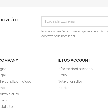
novità e le
Puoi annullare l'iscrizione in ogni momenti. A qu
contatto nelle note legali.
COMPANY
IL TUO ACCOUNT
gna
Informazioni personali
gali
Ordini
i e condizioni d'uso
Note di credito
amo
Indirizzi
ento sicuro
taci
del sito