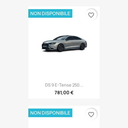
NON DISPONIBILE
favorite_border
DS 9 E-Tense 250...
781,00 €
NON DISPONIBILE
favorite_border