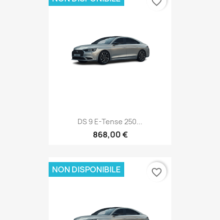
favorite_border
DS 9 E-Tense 250...
868,00 €
NON DISPONIBILE
favorite_border