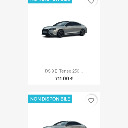
favorite_border
DS 9 E-Tense 250...
711,00 €
NON DISPONIBILE
favorite_border