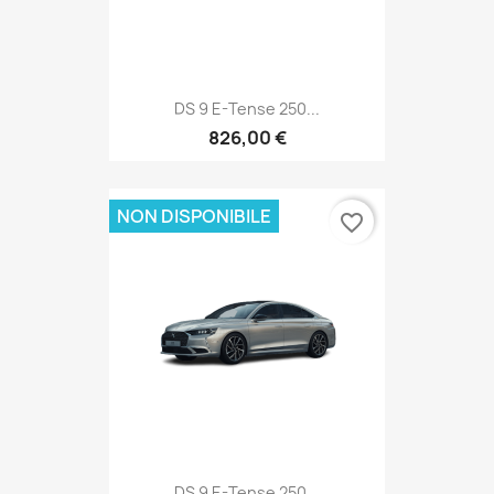
DS 9 E-Tense 250...
826,00 €
NON DISPONIBILE
favorite_border
DS 9 E-Tense 250...