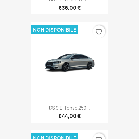
836,00 €
NON DISPONIBILE
favorite_border
DS 9 E-Tense 250...
844,00 €
NON DISPONIBILE