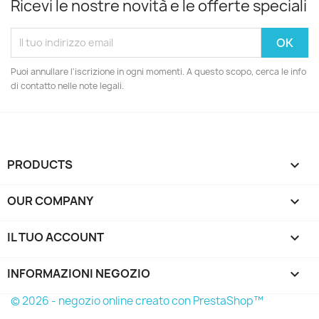
Ricevi le nostre novità e le offerte speciali
Puoi annullare l'iscrizione in ogni momenti. A questo scopo, cerca le info
di contatto nelle note legali.
PRODUCTS

OUR COMPANY

IL TUO ACCOUNT

INFORMAZIONI NEGOZIO
keyboard_arrow_down
© 2026 - negozio online creato con PrestaShop™