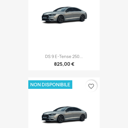
DS 9 E-Tense 250...
825,00 €
NON DISPONIBILE
favorite_border