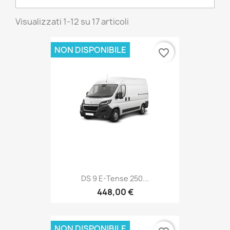
Visualizzati 1-12 su 17 articoli
NON DISPONIBILE
favorite_border
DS 9 E-Tense 250...
448,00 €
NON DISPONIBILE