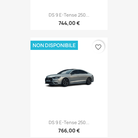
DS 9 E-Tense 250...
744,00 €
NON DISPONIBILE
favorite_border
DS 9 E-Tense 250...
766,00 €