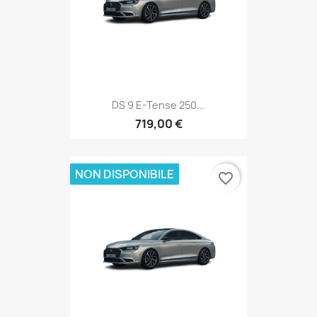
DS 9 E-Tense 250...
719,00 €
NON DISPONIBILE
favorite_border