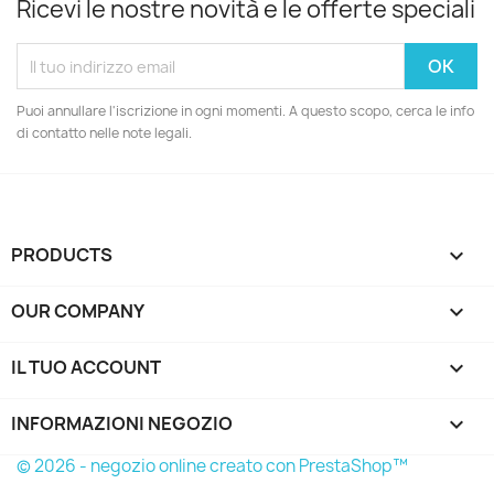
Ricevi le nostre novità e le offerte speciali
Puoi annullare l'iscrizione in ogni momenti. A questo scopo, cerca le info
di contatto nelle note legali.
PRODUCTS

OUR COMPANY

IL TUO ACCOUNT

INFORMAZIONI NEGOZIO
keyboard_arrow_down
© 2026 - negozio online creato con PrestaShop™