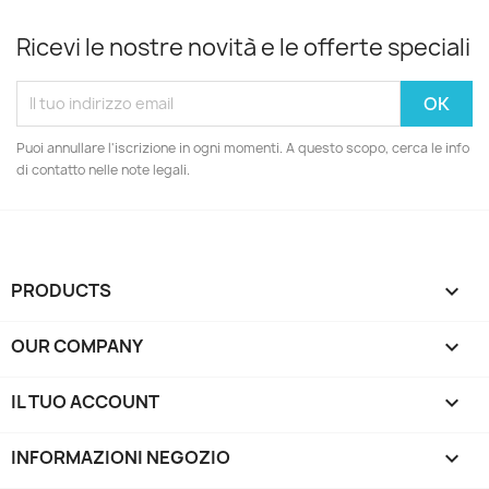
Ricevi le nostre novità e le offerte speciali
Puoi annullare l'iscrizione in ogni momenti. A questo scopo, cerca le info
di contatto nelle note legali.
PRODUCTS

OUR COMPANY

IL TUO ACCOUNT

INFORMAZIONI NEGOZIO
keyboard_arrow_down