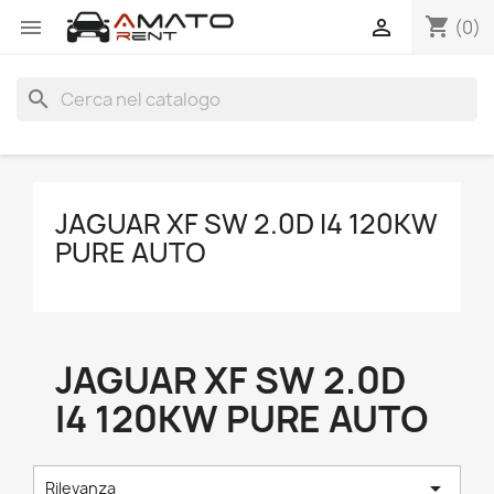
shopping_cart


(0)
search
JAGUAR XF SW 2.0D I4 120KW
PURE AUTO
JAGUAR XF SW 2.0D
I4 120KW PURE AUTO

Rilevanza