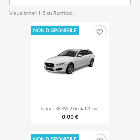
Visualizzati 1-3 su 3 articoli
NON DISPONIBILE
favorite_border
Jaguar XF SW 2.0d I4 120kw...
0,00 €
NON DISPONIBILE