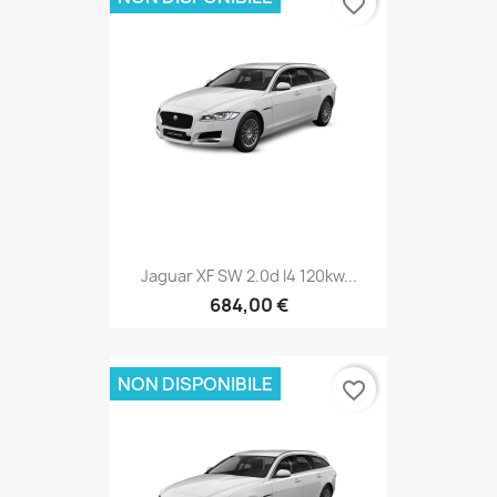
favorite_border
Jaguar XF SW 2.0d I4 120kw...
684,00 €
NON DISPONIBILE
favorite_border