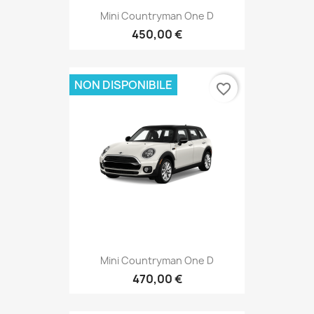
Mini Countryman One D
450,00 €
NON DISPONIBILE
favorite_border
Mini Countryman One D
470,00 €