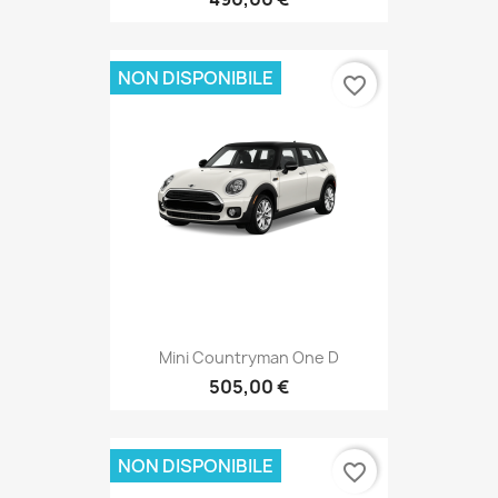
NON DISPONIBILE
favorite_border
Mini Countryman One D
505,00 €
NON DISPONIBILE
favorite_border