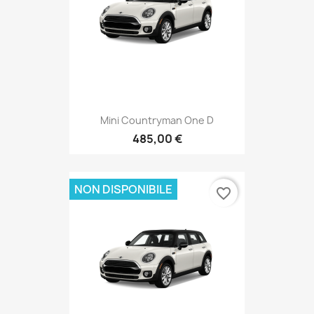
Mini Countryman One D
485,00 €
NON DISPONIBILE
favorite_border