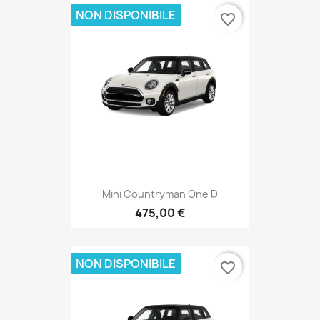
NON DISPONIBILE
favorite_border
Mini Countryman One D
475,00 €
NON DISPONIBILE
favorite_border