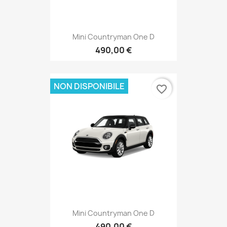
Mini Countryman One D
490,00 €
NON DISPONIBILE
favorite_border
Mini Countryman One D
490,00 €