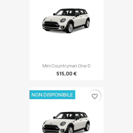
Mini Countryman One D
515,00 €
NON DISPONIBILE
favorite_border