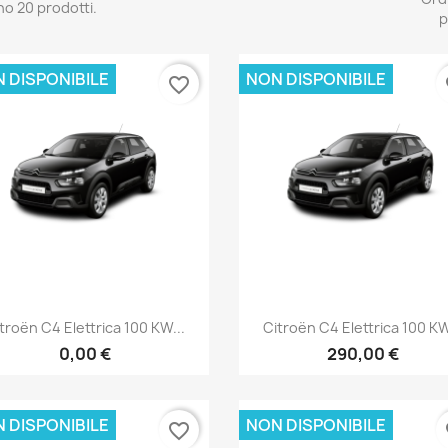
no 20 prodotti.
p
 DISPONIBILE
NON DISPONIBILE
favorite_border
fa
Anteprima
Anteprima


troën C4 Elettrica 100 KW...
Citroën C4 Elettrica 100 KW
0,00 €
290,00 €
 DISPONIBILE
NON DISPONIBILE
favorite_border
fa