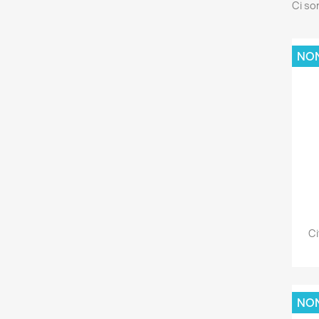
Ci so
NON
Ci
NON