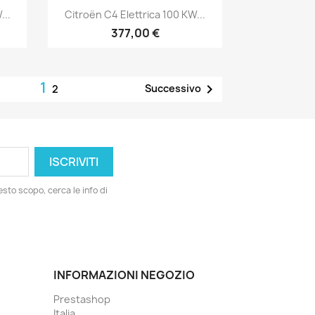
Anteprima

...
Citroën C4 Elettrica 100 KW...
377,00 €
1

Successivo
2
esto scopo, cerca le info di
INFORMAZIONI NEGOZIO
Prestashop
Italia