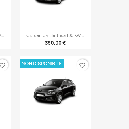
Anteprima

...
Citroën C4 Elettrica 100 KW...
350,00 €
NON DISPONIBILE
vorite_border
favorite_border