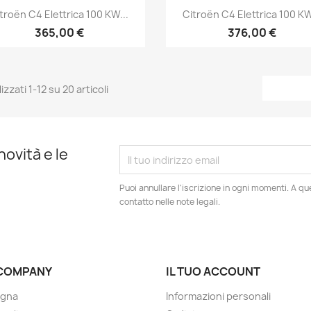
Anteprima
Anteprima


troën C4 Elettrica 100 KW...
Citroën C4 Elettrica 100 KW
365,00 €
376,00 €
izzati 1-12 su 20 articoli
novità e le
Puoi annullare l'iscrizione in ogni momenti. A qu
contatto nelle note legali.
COMPANY
IL TUO ACCOUNT
gna
Informazioni personali