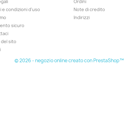
gali
Ordini
i e condizioni d'uso
Note di credito
amo
Indirizzi
ento sicuro
taci
del sito
i
© 2026 - negozio online creato con PrestaShop™