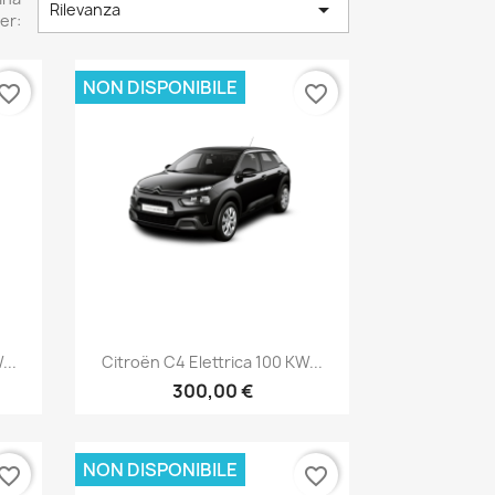

Rilevanza
er:
NON DISPONIBILE
vorite_border
favorite_border
Anteprima

...
Citroën C4 Elettrica 100 KW...
300,00 €
NON DISPONIBILE
vorite_border
favorite_border