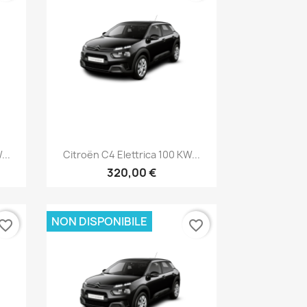
Anteprima

...
Citroën C4 Elettrica 100 KW...
320,00 €
NON DISPONIBILE
vorite_border
favorite_border