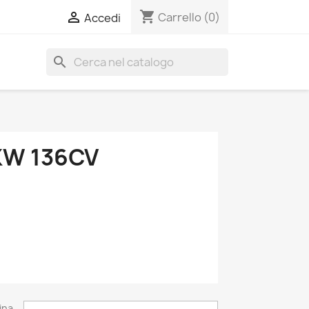
shopping_cart

Carrello
(0)
Accedi
search
KW 136CV
ina