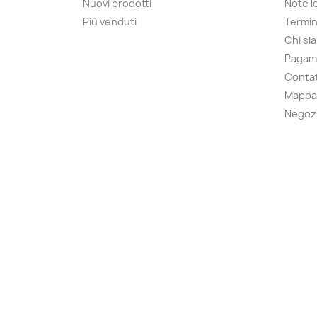
Nuovi prodotti
Note le
Più venduti
Termin
Chi si
Pagam
Contat
Mappa 
Negoz