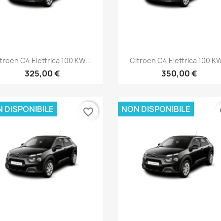
Anteprima
Anteprima


troën C4 Elettrica 100 KW...
Citroën C4 Elettrica 100 KW
325,00 €
350,00 €
 DISPONIBILE
NON DISPONIBILE
favorite_border
fa