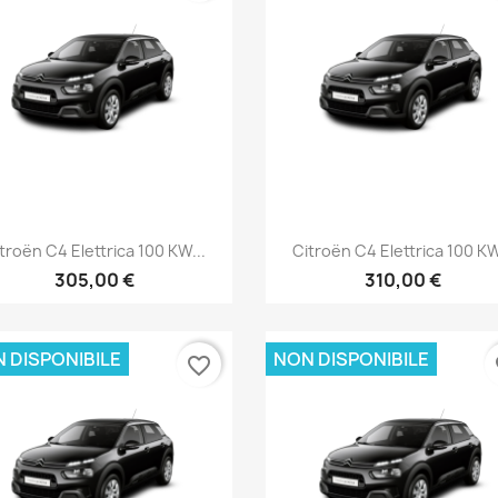
Anteprima
Anteprima


troën C4 Elettrica 100 KW...
Citroën C4 Elettrica 100 KW
305,00 €
310,00 €
 DISPONIBILE
NON DISPONIBILE
favorite_border
fa