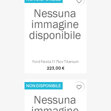
favorite_border
Ford Fiesta 1.1 75cv Titanium
223,00 €
NON DISPONIBILE
favorite_border