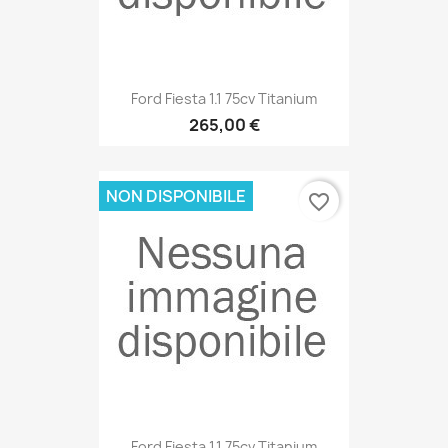
Ford Fiesta 1.1 75cv Titanium
265,00 €
NON DISPONIBILE
favorite_border
Ford Fiesta 1.1 75cv Titanium