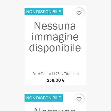
NON DISPONIBILE
favorite_border
Ford Fiesta 1.1 75cv Titanium
238,00 €
NON DISPONIBILE
favorite_border