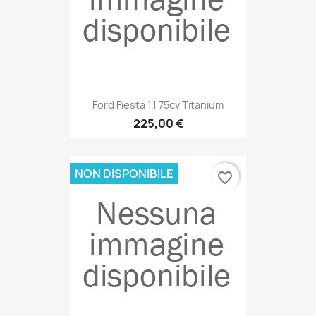
Ford Fiesta 1.1 75cv Titanium
225,00 €
NON DISPONIBILE
favorite_border