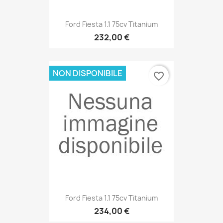
Ford Fiesta 1.1 75cv Titanium
232,00 €
NON DISPONIBILE
favorite_border
Ford Fiesta 1.1 75cv Titanium
234,00 €