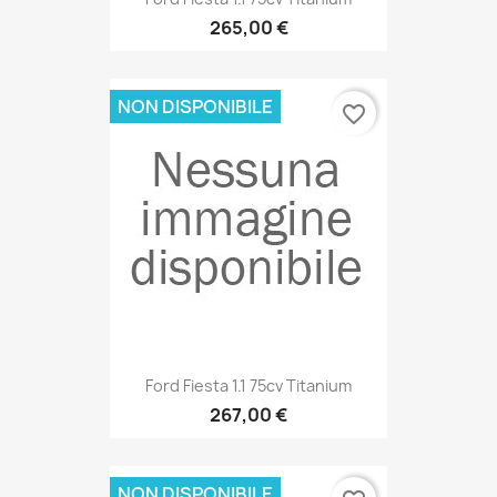
265,00 €
NON DISPONIBILE
favorite_border
Ford Fiesta 1.1 75cv Titanium
267,00 €
NON DISPONIBILE