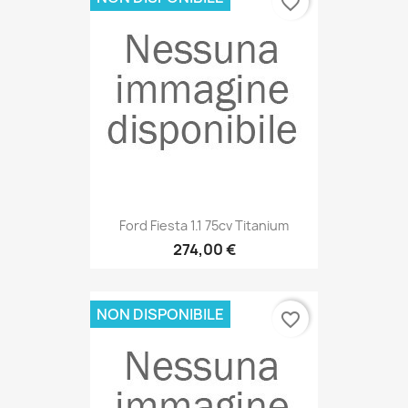
favorite_border
Ford Fiesta 1.1 75cv Titanium
274,00 €
NON DISPONIBILE
favorite_border