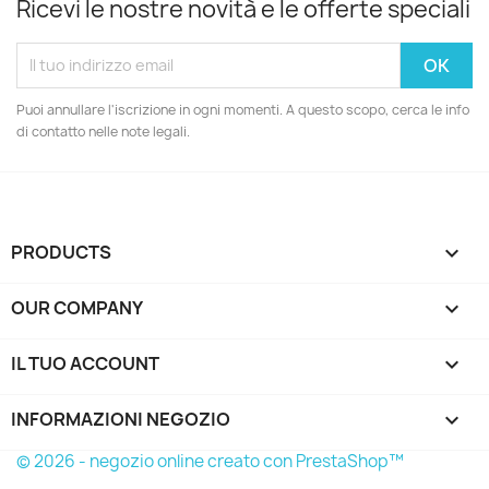
Ricevi le nostre novità e le offerte speciali
Puoi annullare l'iscrizione in ogni momenti. A questo scopo, cerca le info
di contatto nelle note legali.
PRODUCTS

OUR COMPANY

IL TUO ACCOUNT

INFORMAZIONI NEGOZIO
keyboard_arrow_down
© 2026 - negozio online creato con PrestaShop™