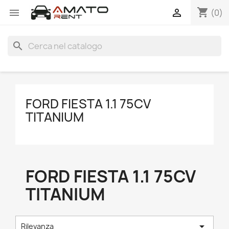
shopping_cart


(0)
search
FORD FIESTA 1.1 75CV
TITANIUM
FORD FIESTA 1.1 75CV
TITANIUM

Rilevanza