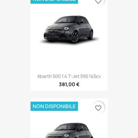
favorite_border
Abarth 500 1.4 T-Jet 595 145cv
381,00 €
NON DISPONIBILE
favorite_border