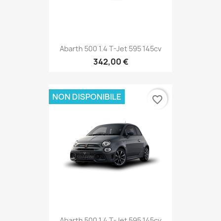
Abarth 500 1.4 T-Jet 595 145cv
342,00 €
NON DISPONIBILE
favorite_border
Abarth 500 1.4 T-Jet 595 145cv