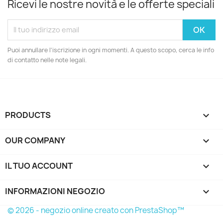
Ricevi le nostre novità e le offerte speciali
Puoi annullare l'iscrizione in ogni momenti. A questo scopo, cerca le info
di contatto nelle note legali.
PRODUCTS

OUR COMPANY

IL TUO ACCOUNT

INFORMAZIONI NEGOZIO
keyboard_arrow_down
© 2026 - negozio online creato con PrestaShop™