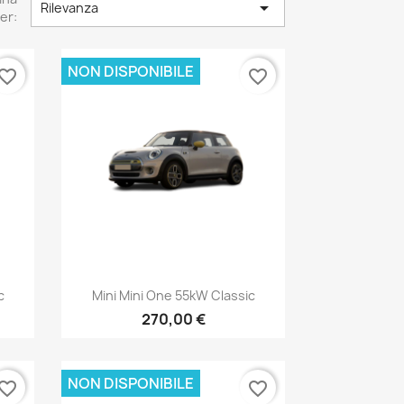

Rilevanza
er:
NON DISPONIBILE
vorite_border
favorite_border
Anteprima

c
Mini Mini One 55kW Classic
270,00 €
NON DISPONIBILE
vorite_border
favorite_border