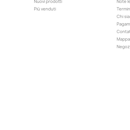
Nuovi prodotti
Note le
Più venduti
Termin
Chi si
Pagam
Contat
Mappa 
Negoz