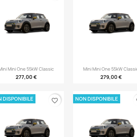
Anteprima
Anteprima


Mini Mini One 55kW Classic
Mini Mini One 55kW Classi
277,00 €
279,00 €
 DISPONIBILE
NON DISPONIBILE
favorite_border
fa