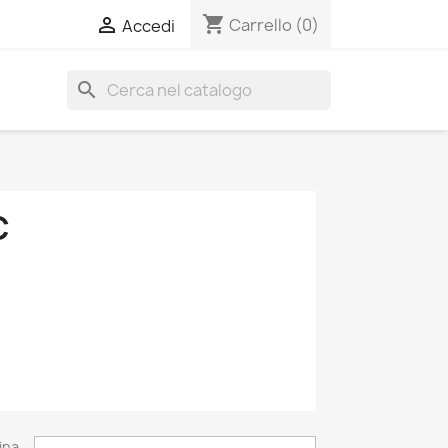
shopping_cart

Carrello
(0)
Accedi
search
C
ina