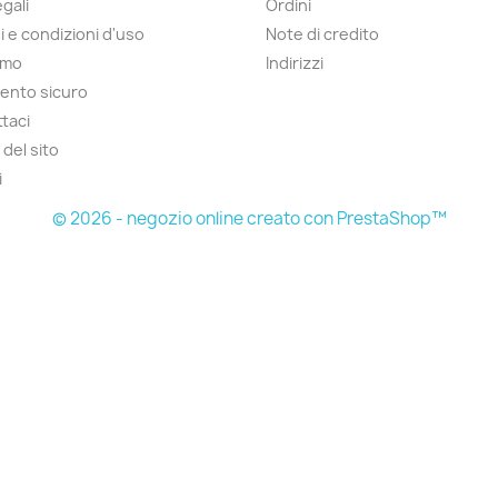
gali
Ordini
i e condizioni d'uso
Note di credito
amo
Indirizzi
ento sicuro
taci
del sito
i
© 2026 - negozio online creato con PrestaShop™