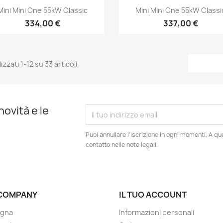
Anteprima
Anteprima


Mini Mini One 55kW Classic
Mini Mini One 55kW Classi
334,00 €
337,00 €
izzati 1-12 su 33 articoli
novità e le
Puoi annullare l'iscrizione in ogni momenti. A qu
contatto nelle note legali.
COMPANY
IL TUO ACCOUNT
gna
Informazioni personali