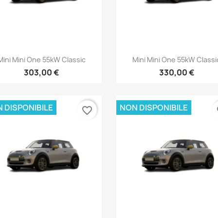
Anteprima
Anteprima


Mini Mini One 55kW Classic
Mini Mini One 55kW Classi
303,00 €
330,00 €
 DISPONIBILE
NON DISPONIBILE
favorite_border
fa