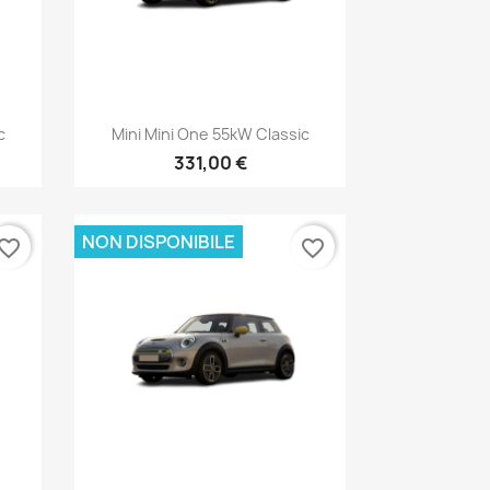
Anteprima

c
Mini Mini One 55kW Classic
331,00 €
NON DISPONIBILE
vorite_border
favorite_border