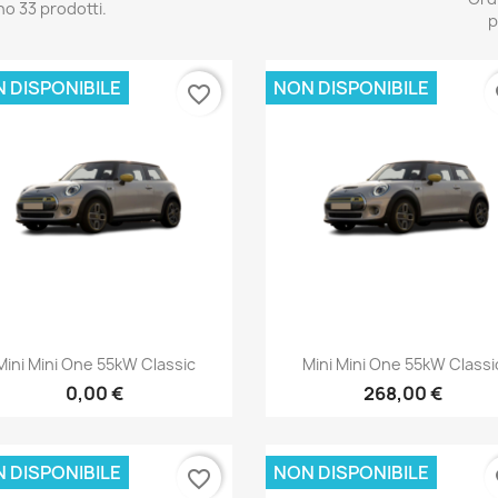
no 33 prodotti.
p
 DISPONIBILE
NON DISPONIBILE
favorite_border
fa
Anteprima
Anteprima


Mini Mini One 55kW Classic
Mini Mini One 55kW Classi
0,00 €
268,00 €
 DISPONIBILE
NON DISPONIBILE
favorite_border
fa