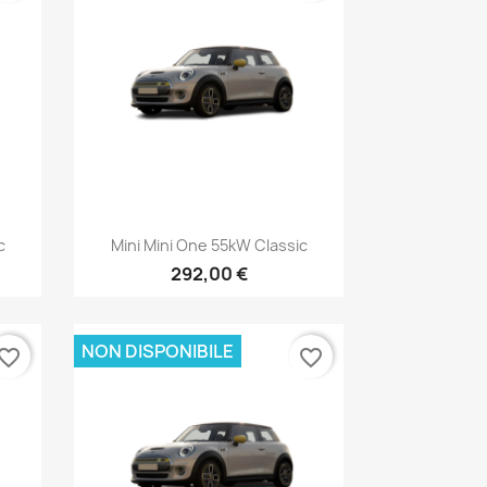
Anteprima

c
Mini Mini One 55kW Classic
292,00 €
NON DISPONIBILE
vorite_border
favorite_border