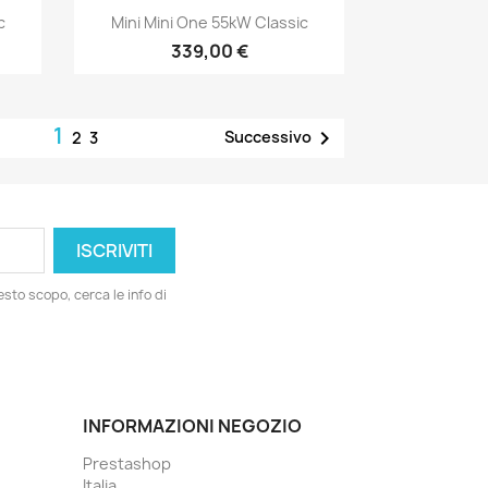
Anteprima

c
Mini Mini One 55kW Classic
339,00 €
1

Successivo
2
3
esto scopo, cerca le info di
INFORMAZIONI NEGOZIO
Prestashop
Italia