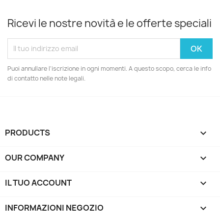
Ricevi le nostre novità e le offerte speciali
Puoi annullare l'iscrizione in ogni momenti. A questo scopo, cerca le info
di contatto nelle note legali.
PRODUCTS

OUR COMPANY

IL TUO ACCOUNT

INFORMAZIONI NEGOZIO
keyboard_arrow_down