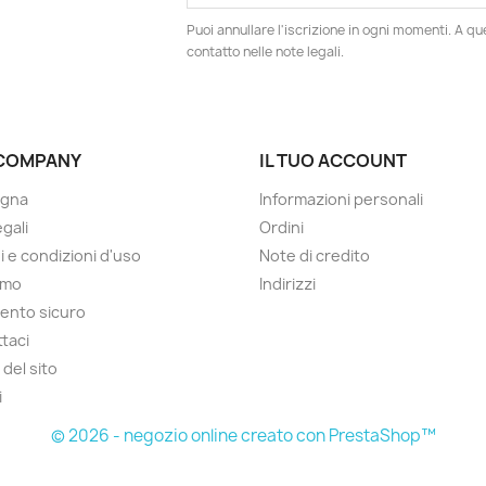
Puoi annullare l'iscrizione in ogni momenti. A qu
contatto nelle note legali.
COMPANY
IL TUO ACCOUNT
gna
Informazioni personali
gali
Ordini
i e condizioni d'uso
Note di credito
amo
Indirizzi
ento sicuro
taci
del sito
i
© 2026 - negozio online creato con PrestaShop™