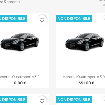
no 5 prodotti.
p
 DISPONIBILE
NON DISPONIBILE
favorite_border
fa
Anteprima
Anteprima


aserati Quattroporte 3.0...
Maserati Quattroporte 3.0.
0,00 €
1.351,00 €
 DISPONIBILE
NON DISPONIBILE
favorite_border
fa