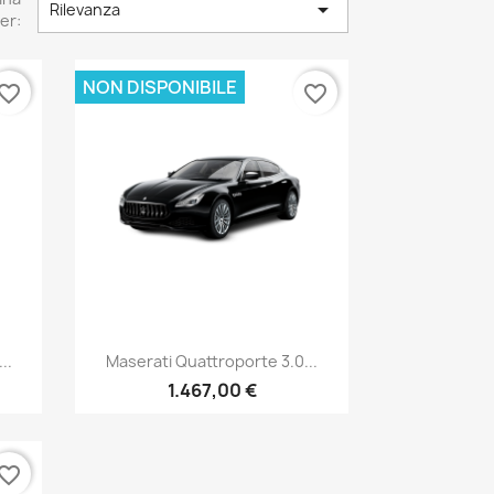

Rilevanza
er:
NON DISPONIBILE
vorite_border
favorite_border
Anteprima

..
Maserati Quattroporte 3.0...
1.467,00 €
vorite_border