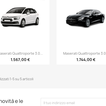
Anteprima
Anteprima


aserati Quattroporte 3.0...
Maserati Quattroporte 3.0.
1.567,00 €
1.744,00 €
izzati 1-5 su 5 articoli
novità e le