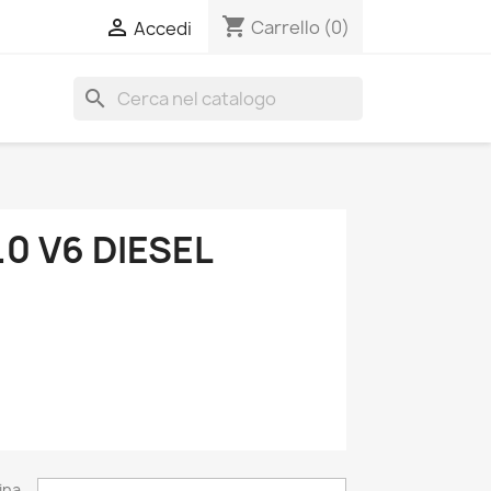
shopping_cart

Carrello
(0)
Accedi
search
0 V6 DIESEL
ina