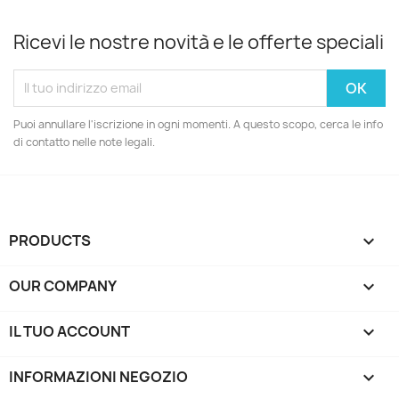
Ricevi le nostre novità e le offerte speciali
Puoi annullare l'iscrizione in ogni momenti. A questo scopo, cerca le info
di contatto nelle note legali.
PRODUCTS

OUR COMPANY

IL TUO ACCOUNT

INFORMAZIONI NEGOZIO
keyboard_arrow_down