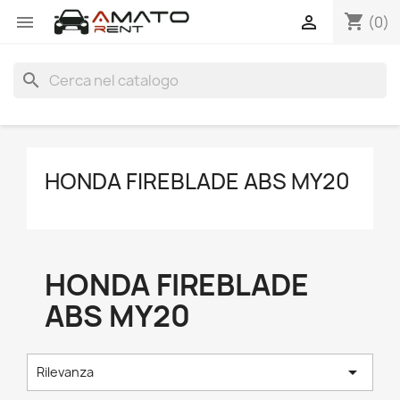
shopping_cart


(0)
search
HONDA FIREBLADE ABS MY20
HONDA FIREBLADE
ABS MY20

Rilevanza