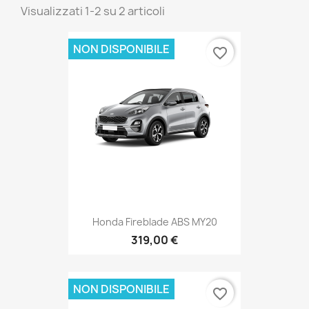
Visualizzati 1-2 su 2 articoli
NON DISPONIBILE
favorite_border
Honda Fireblade ABS MY20
319,00 €
NON DISPONIBILE
favorite_border