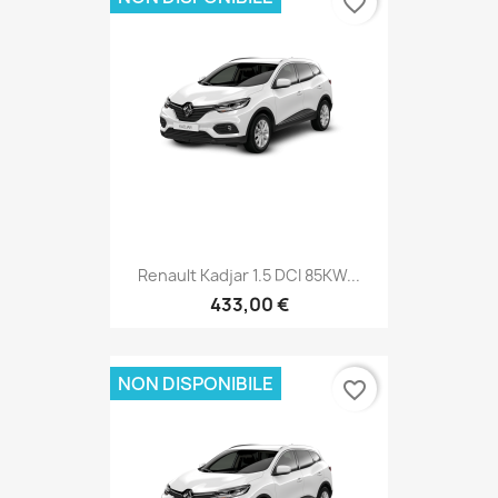
favorite_border
Renault Kadjar 1.5 DCI 85KW...
433,00 €
NON DISPONIBILE
favorite_border