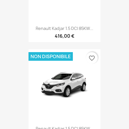
Renault Kadjar 1.5 DCI 85KW...
416,00 €
NON DISPONIBILE
favorite_border
Renault Kadjar 1.5 DCI 85KW...