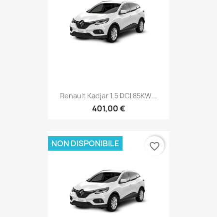
Renault Kadjar 1.5 DCI 85KW...
401,00 €
NON DISPONIBILE
favorite_border