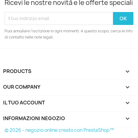
Ricevi le nostre novità e le offerte speciali
Puoi annullare l'iscrizione in ogni momenti. A questo scopo, cerca le info
di contatto nelle note legali.
PRODUCTS

OUR COMPANY

IL TUO ACCOUNT

INFORMAZIONI NEGOZIO
keyboard_arrow_down
© 2026 - negozio online creato con PrestaShop™